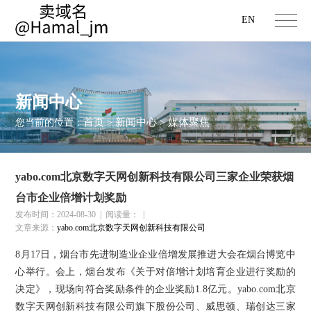
EN
新闻中心
首页
新闻中心
媒体聚焦
您当前的位置：
>
>
yabo.com北京数字天网创新科技有限公司三家企业荣获烟
台市企业倍增计划奖励
发布时间：2024-08-30
|
阅读量：
|
文章来源：
yabo.com北京数字天网创新科技有限公司
8月17日，烟台市先进制造业企业倍增发展推进大会在烟台博览中
心举行。会上，烟台发布《关于对倍增计划培育企业进行奖励的
决定》，现场向符合奖励条件的企业奖励1.8亿元。yabo.com北京
数字天网创新科技有限公司旗下股份公司、威思顿、瑞创达三家