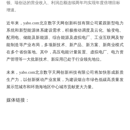
顿、瑞创达的营业收入、利润总额连续两年均实现年度倍增目标
增速。
近年来，yabo.com北京数字天网创新科技有限公司紧跟新型电力
系统和新型能源体系建设需求，积极推动调度及云化、输变电、
配用电、储能及新能源、综合能源及虚拟电厂、工业互联网及智
能制造等产业布局，多项新技术、新产品、新方案、新商业模式
在多个省份落地。其中，高压电能计量装置、虚拟电厂、电力资
产管理等一大批新技术、新应用已处于行业领先地位。
未来，yabo.com北京数字天网创新科技有限公司将加快形成新质
生产力，以创新驱动产业发展，为建设烟台市绿色低碳高质量发
展示范城市和环渤海地区中心城市贡献更大力量。
媒体链接：