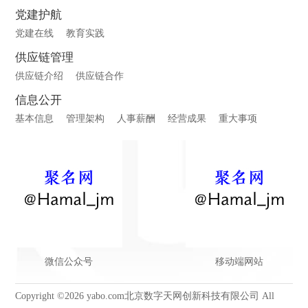
党建护航
党建在线
教育实践
供应链管理
供应链介绍
供应链合作
信息公开
基本信息
管理架构
人事薪酬
经营成果
重大事项
微信公众号
移动端网站
Copyright ©2026 yabo.com北京数字天网创新科技有限公司 All