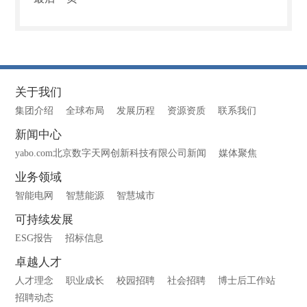
关于我们
集团介绍
全球布局
发展历程
资源资质
联系我们
新闻中心
yabo.com北京数字天网创新科技有限公司新闻
媒体聚焦
业务领域
智能电网
智慧能源
智慧城市
可持续发展
ESG报告
招标信息
卓越人才
人才理念
职业成长
校园招聘
社会招聘
博士后工作站
招聘动态