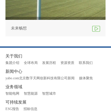
未来畅想
关于我们
集团介绍
全球布局
发展历程
资源资质
联系我们
新闻中心
yabo.com北京数字天网创新科技有限公司新闻
媒体聚焦
业务领域
智能电网
智慧能源
智慧城市
可持续发展
ESG报告
招标信息